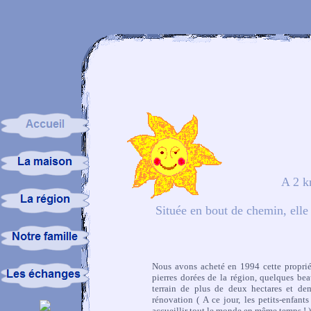
A 2 k
Située en bout de chemin, ell
Nous avons acheté en 1994 cette proprié
pierres dorées de la région, quelques be
terrain de plus de deux hectares et dem
rénovation ( A ce jour, les petits-enfant
accueillir tout le monde en même temps ! )