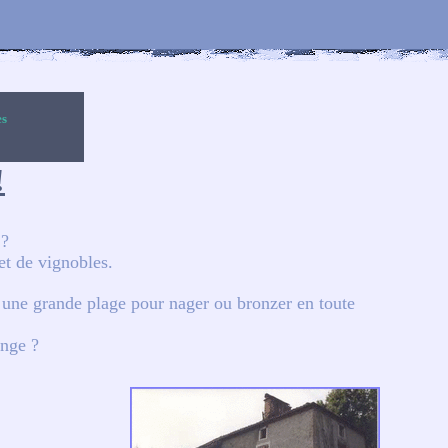
es
!
 ?
et de vignobles.
une grande plage pour nager ou bronzer en toute
ange ?