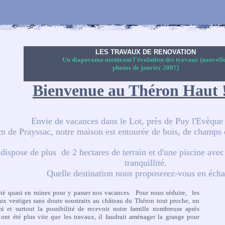
LIVRE D'OR
Pour un petit mot (si possible gentil !) à nous dire !
LES TRAVAUX DE RENOVATION
Un diaporama montrant l'évolution des travaux (nouvell
photos de janvier 2007)
Bienvenue au Théron Haut 
Envie de vacances dans le Lot, près de Puy l'Evèque
m de Prayssac, notre maison est entourée de bois, de champs 
e dispose de plus
de 2 hectares de terrain et d'une piscine avec
tranquillité.
Quelle destination nous proposerez-vous en éch
té quasi en ruines pour y passer nos vacances. Pour nous séduire, les
aux vestiges sans doute soustraits au château du Théron tout proche, un
i et surtout la possibilité de recevoir notre famille nombreuse après
s ont été plus vite que les travaux, il faudrait aménager la grange pour
.