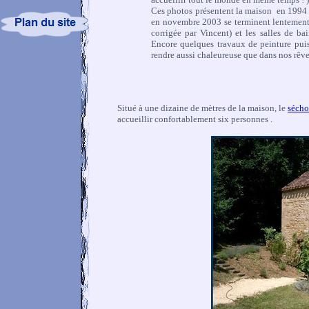
Ces photos présentent la maison en 1994 e
en novembre 2003 se terminent lentemen
corrigée par Vincent) et les salles de b
Encore quelques travaux de peinture pui
rendre aussi chaleureuse que dans nos rêves
Situé à une dizaine de mètres de la maison, le
sécho
accueillir confortablement six personnes .